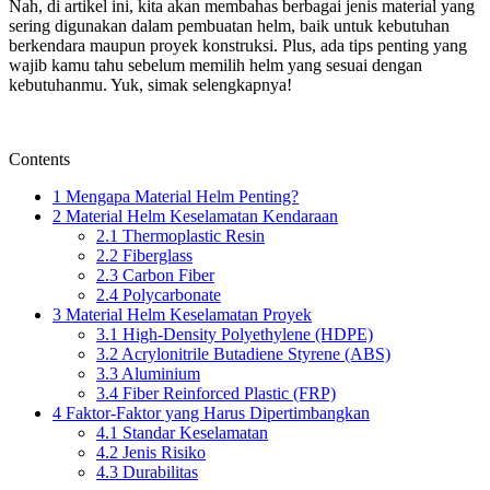
Nah, di artikel ini, kita akan membahas berbagai jenis material yang
sering digunakan dalam pembuatan helm, baik untuk kebutuhan
berkendara maupun proyek konstruksi. Plus, ada tips penting yang
wajib kamu tahu sebelum memilih helm yang sesuai dengan
kebutuhanmu. Yuk, simak selengkapnya!
Contents
1
Mengapa Material Helm Penting?
2
Material Helm Keselamatan Kendaraan
2.1
Thermoplastic Resin
2.2
Fiberglass
2.3
Carbon Fiber
2.4
Polycarbonate
3
Material Helm Keselamatan Proyek
3.1
High-Density Polyethylene (HDPE)
3.2
Acrylonitrile Butadiene Styrene (ABS)
3.3
Aluminium
3.4
Fiber Reinforced Plastic (FRP)
4
Faktor-Faktor yang Harus Dipertimbangkan
4.1
Standar Keselamatan
4.2
Jenis Risiko
4.3
Durabilitas