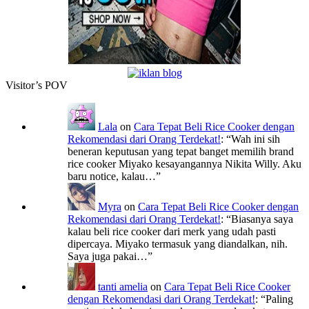
Visitor’s POV
Lala
on
Cara Tepat Beli Rice Cooker dengan
Rekomendasi dari Orang Terdekat!
: “
Wah ini sih
beneran keputusan yang tepat banget memilih brand
rice cooker Miyako kesayangannya Nikita Willy. Aku
baru notice, kalau…
”
Myra
on
Cara Tepat Beli Rice Cooker dengan
Rekomendasi dari Orang Terdekat!
: “
Biasanya saya
kalau beli rice cooker dari merk yang udah pasti
dipercaya. Miyako termasuk yang diandalkan, nih.
Saya juga pakai…
”
tanti amelia
on
Cara Tepat Beli Rice Cooker
dengan Rekomendasi dari Orang Terdekat!
: “
Paling