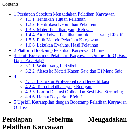
Contents
1
Persiapan Sebelum Mengadakan Pelatihan Karyawan
1.1
1. Tentukan Tujuan Pelatihan
1.2
2. Identifikasi Kebutuhan Pelatihan
1.3
3. Materi Pelatihan yang Relevan
1.4
4. Atur Jadwal Pelatihan untuk Hasil yang Efektif
1.5
5. Pilih Metode Pelatihan Karyawan
1.6
6. Lakukan Evaluasi Hasil Pelatihan
2
Platform Bootcamp Pelatihan Karyawan Online
3
Ikut Bootcamp Pelatihan Karyawan Online di QuBisa
Dapat Apa Saja?
3.1
1. Waktu yang Fleksibel
3.2
2. Akses ke Materi Kapan Saja dan Di Mana Saja
4
4.1
3. Instruktur Profesional dan Bersertifikasi
4.2
4. Tema Pelatihan yang Beragam
4.3
5. Forum Diskusi Online dan Sesi Live Streaming
4.4
6. Hemat Biaya dan Efektif
5
Upskill Ketrampilan dengan Bootcamp Pelatihan Karyawan
QuBisa
Persiapan Sebelum Mengadakan
Pelatihan Karyawan