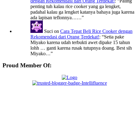
dengan Rekomendasi dari Orang Terdekat!
: “
Paling
penting tuh kalau rice cooker yang ga lengket,
padahal kalau ga lengket katanya bahaya juga karena
ada lapisan teflonnya……
”
Suci
on
Cara Tepat Beli Rice Cooker dengan
Rekomendasi dari Orang Terdekat!
: “
Setia pake
Miyako karena udah terbukti awet dipake 15 tahun
lohh … ganti karena rusak tutupnya doang. Best sih
Miyako…
”
Proud Member Of: