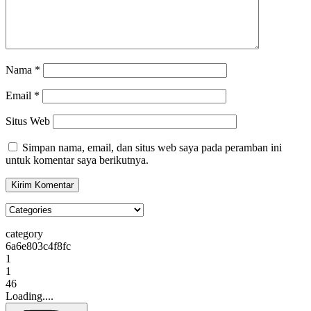
Nama
*
Email
*
Situs Web
Simpan nama, email, dan situs web saya pada peramban ini
untuk komentar saya berikutnya.
category
6a6e803c4f8fc
1
1
46
Loading....