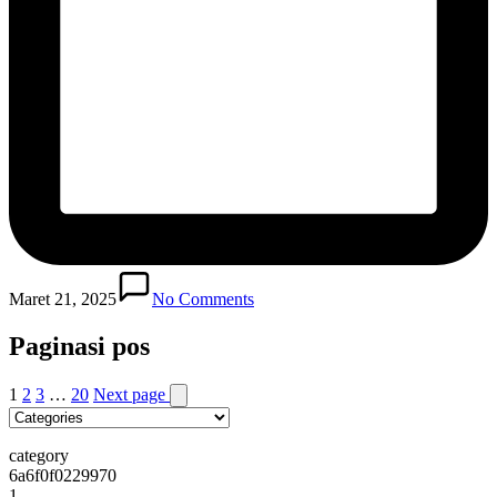
Maret 21, 2025
No Comments
Paginasi pos
1
2
3
…
20
Next page
category
6a6f0f0229970
1