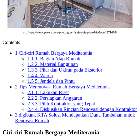
src https://www.pexels.com/photo/gray-fabric-sofa-placed-indoor-1571468/
Contents
1
Ciri-ciri Rumah Bergaya Mediterania
1.1
1. Bagian Atap Rumah
1.2
2. Material Bangunan
1.3
3. Pilar dan Ukiran pada Eksterior
1.4
4. Warna
1.5
5. Jendela dan Pintu
2
Tips Merenovasi Rumah Bergaya Mediterania
2.1
1. Lakukan Riset
2.2
2. Persiapkan Anggaran
2.3
3. Pilih Kontraktor yang Tepat
2.4
4. Diskusikan Rincian Renovasi dengan Kontraktor
3
digibank KTA Solusi Mendapatkan Dana Tambahan untuk
Renovasi Rumah
Ciri-ciri Rumah Bergaya Mediterania