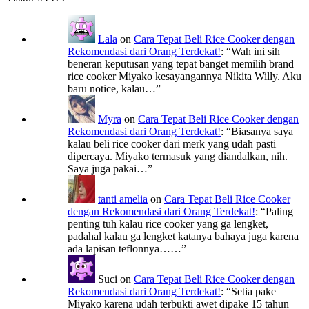
Lala
on
Cara Tepat Beli Rice Cooker dengan
Rekomendasi dari Orang Terdekat!
: “
Wah ini sih
beneran keputusan yang tepat banget memilih brand
rice cooker Miyako kesayangannya Nikita Willy. Aku
baru notice, kalau…
”
Myra
on
Cara Tepat Beli Rice Cooker dengan
Rekomendasi dari Orang Terdekat!
: “
Biasanya saya
kalau beli rice cooker dari merk yang udah pasti
dipercaya. Miyako termasuk yang diandalkan, nih.
Saya juga pakai…
”
tanti amelia
on
Cara Tepat Beli Rice Cooker
dengan Rekomendasi dari Orang Terdekat!
: “
Paling
penting tuh kalau rice cooker yang ga lengket,
padahal kalau ga lengket katanya bahaya juga karena
ada lapisan teflonnya……
”
Suci
on
Cara Tepat Beli Rice Cooker dengan
Rekomendasi dari Orang Terdekat!
: “
Setia pake
Miyako karena udah terbukti awet dipake 15 tahun