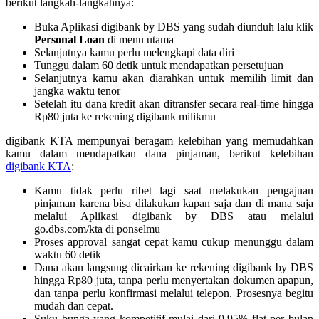
berikut langkah-langkahnya:
Buka Aplikasi digibank by DBS yang sudah diunduh lalu klik
Personal Loan
di menu utama
Selanjutnya kamu perlu melengkapi data diri
Tunggu dalam 60 detik untuk mendapatkan persetujuan
Selanjutnya kamu akan diarahkan untuk memilih limit dan
jangka waktu tenor
Setelah itu dana kredit akan ditransfer secara real-time hingga
Rp80 juta ke rekening digibank milikmu
digibank KTA mempunyai beragam kelebihan yang memudahkan
kamu dalam mendapatkan dana pinjaman, berikut kelebihan
digibank KTA
:
Kamu tidak perlu ribet lagi saat melakukan pengajuan
pinjaman karena bisa dilakukan kapan saja dan di mana saja
melalui Aplikasi digibank by DBS atau melalui
go.dbs.com/kta di ponselmu
Proses approval sangat cepat kamu cukup menunggu dalam
waktu 60 detik
Dana akan langsung dicairkan ke rekening digibank by DBS
hingga Rp80 juta, tanpa perlu menyertakan dokumen apapun,
dan tanpa perlu konfirmasi melalui telepon. Prosesnya begitu
mudah dan cepat.
Suku bunga yang kompetitif mulai dari 0,95% flat per bulan