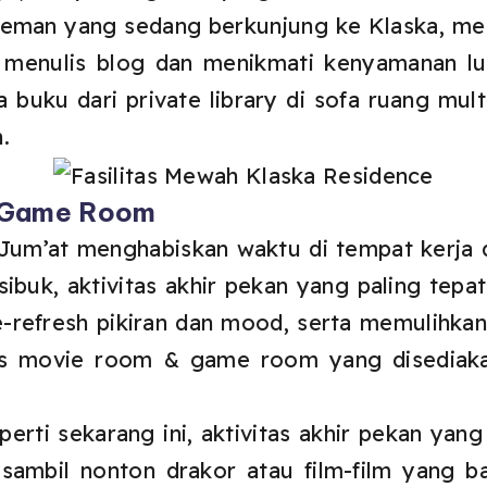
eman yang sedang berkunjung ke Klaska, me t
i menulis blog dan menikmati kenyamanan l
ca buku dari private library di sofa ruang mult
.
 Game Room
Jum’at menghabiskan waktu di tempat kerja d
ibuk, aktivitas akhir pekan yang paling tep
-refresh pikiran dan mood, serta memulihkan 
tas movie room & game room yang disediaka
erti sekarang ini, aktivitas akhir pekan yan
sambil nonton drakor atau film-film yang ba