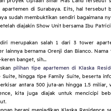
an proyek ciptaan Sinar Mas Land tersebut 
apartemen di Surabaya. Eits, hal tersebut 
aya sudah membuktikan sendiri bagaimana ny
etelah diajakin Show Unit bersama Ibu Patrici
diri merupakan salah 1 dari 3 tower apar
er lainnya bernama Orenji dan Bianco. Nama
-keren banget, sih…
laskan
pilihan tipe apartemen di Klaska Resi
e Suite, hingga tipe Family Suite, beserta i
rkisar antara 500 juta-an hingga 1.5 miliar,
nce, kita juga diajak untuk mencicipi beb
ut.
ngan berani menjadikan Klaska Residence s