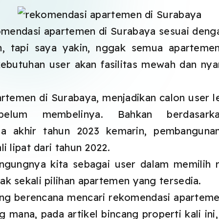
komendasi apartemen di Surabaya sesuai dengan
lih, tapi saya yakin, nggak semua aparteme
ebutuhan user akan fasilitas mewah dan nya
emen di Surabaya, menjadikan calon user le
ebelum membelinya. Bahkan berdasark
ingga akhir tahun 2023 kemarin, pembangun
i lipat dari tahun 2022.
ingungnya kita sebagai user dalam memilih 
k sekali pilihan apartemen yang tersedia.
dang berencana mencari rekomendasi aparteme
g mana, pada artikel bincang properti kali in