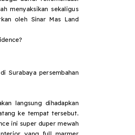
dah menyaksikan sekaligus
rkan oleh Sinar Mas Land
sidence?
en di Surabaya persembahan
akan langsung dihadapkan
atang ke tempat tersebut.
nce ini super duper mewah
nterior yang full marmer