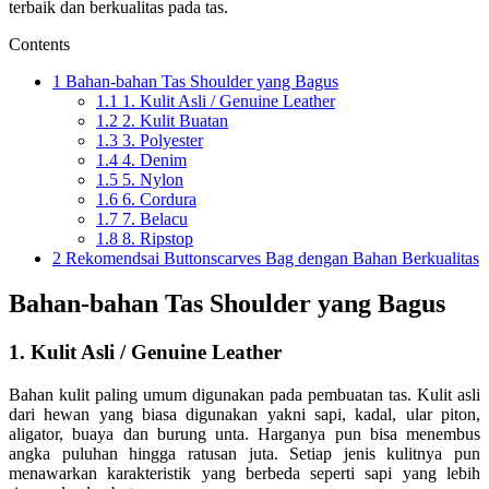
terbaik dan berkualitas pada tas.
Contents
1
Bahan-bahan Tas Shoulder yang Bagus
1.1
1. Kulit Asli / Genuine Leather
1.2
2. Kulit Buatan
1.3
3. Polyester
1.4
4. Denim
1.5
5. Nylon
1.6
6. Cordura
1.7
7. Belacu
1.8
8. Ripstop
2
Rekomendsai Buttonscarves Bag dengan Bahan Berkualitas
Bahan-bahan Tas Shoulder yang Bagus
1. Kulit Asli / Genuine Leather
Bahan kulit paling umum digunakan pada pembuatan tas. Kulit asli
dari hewan yang biasa digunakan yakni sapi, kadal, ular piton,
aligator, buaya dan burung unta. Harganya pun bisa menembus
angka puluhan hingga ratusan juta. Setiap jenis kulitnya pun
menawarkan karakteristik yang berbeda seperti sapi yang lebih