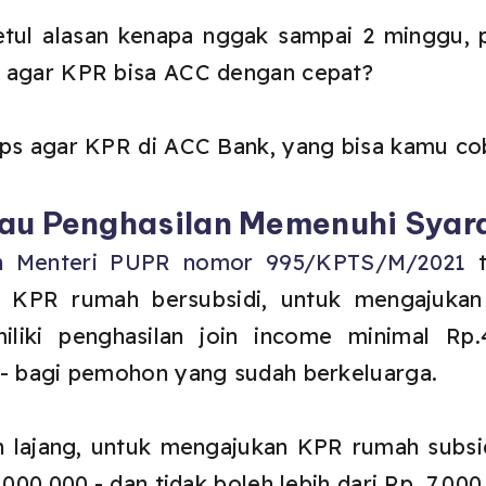
betul alasan kenapa nggak sampai 2 minggu,
a agar KPR bisa ACC dengan cepat?
ips agar KPR di ACC Bank, yang bisa kamu co
atau Penghasilan Memenuhi Syar
n Menteri PUPR nomor 995/KPTS/M/2021
t
n KPR rumah bersubsidi, untuk mengajuk
liki penghasilan join income minimal Rp.
,- bagi pemohon yang sudah berkeluarga.
 lajang, untuk mengajukan KPR rumah subsid
.000.000,- dan tidak boleh lebih dari Rp. 7.000