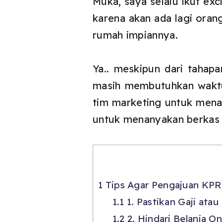
Muka, saya selalu ikut exc
karena akan ada lagi ora
rumah impiannya.
Ya.. meskipun dari taha
masih membutuhkan waktu 
tim marketing untuk mena
untuk menanyakan berkas
1
Tips Agar Pengajuan KPR
1.1
1. Pastikan Gaji ata
1.2
2. Hindari Belanja O