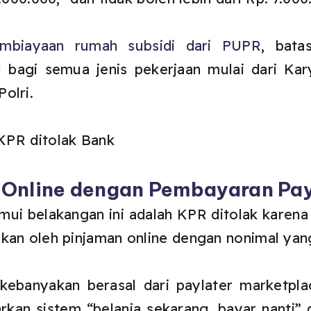
mbiayaan rumah subsidi dari PUPR
, bata
ku bagi semua jenis pekerjaan mulai dari Ka
olri.
a Online dengan Pembayaran Pa
ui belakangan ini adalah KPR ditolak karena 
kan oleh pinjaman online dengan nonimal yan
 kebanyakan berasal dari paylater marketpl
an sistem “belanja sekarang, bayar nanti” d