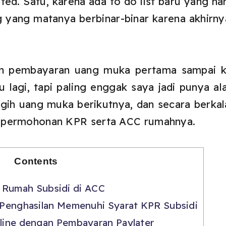
ited. Satu, karena ada to do list baru yang ha
ng yang matanya berbinar-binar karena akhir
pan pembayaran uang muka pertama sampai ke
lagi, tapi paling enggak saya jadi punya al
gih uang muka berikutnya, dan secara berkal
 permohonan KPR serta ACC rumahnya.
Contents
 Rumah Subsidi di ACC
u Penghasilan Memenuhi Syarat KPR Subsidi
nline dengan Pembayaran Paylater