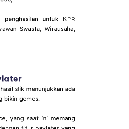
s penghasilan untuk KPR
ryawan Swasta, Wirausaha,
ylater
hasil slik menunjukkan ada
g bikin gemes.
ace, yang saat ini memang
engan fitur paylater yang