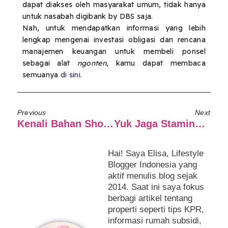
dapat diakses oleh masyarakat umum, tidak hanya
untuk nasabah digibank by DBS saja.
Nah, untuk mendapatkan informasi yang lebih
lengkap mengenai investasi obligasi dan rencana
manajemen keuangan untuk membeli ponsel
sebagai alat
ngonten
, kamu dapat membaca
semuanya
di sini
.
Previous
Next
Kenali Bahan Shoulder Bag Berkualitas Sebelum Membeli
Yuk Jaga Stamina Tetap Fit Dengan Sido Muncul Natural Libidione!
Hai! Saya Elisa, Lifestyle
Blogger Indonesia yang
aktif menulis blog sejak
2014. Saat ini saya fokus
berbagi artikel tentang
properti seperti tips KPR,
informasi rumah subsidi,