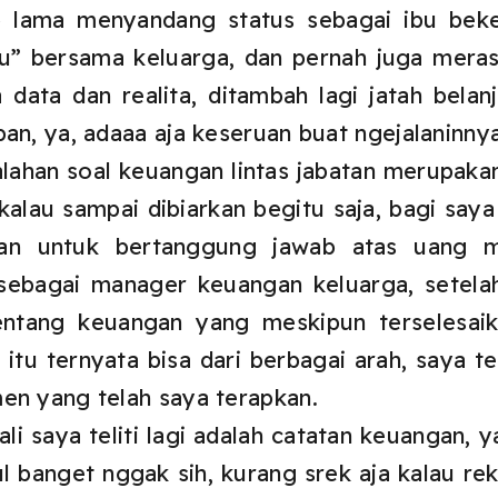
p lama menyandang status sebagai ibu beker
u” bersama keluarga, dan pernah juga meras
 data dan realita, ditambah lagi jatah belan
an, ya, adaaa aja keseruan buat ngejalaninnya
alahan soal keuangan lintas jabatan merupaka
kalau sampai dibiarkan begitu saja, bagi saya
aan untuk bertanggung jawab atas uang m
 sebagai manager keuangan keluarga, setel
ntang keuangan yang meskipun terselesai
ki itu ternyata bisa dari berbagai arah, saya 
en yang telah saya terapkan.
i saya teliti lagi adalah catatan keuangan, y
ul banget nggak sih, kurang srek aja kalau re