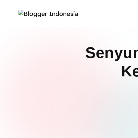
Senyu
K