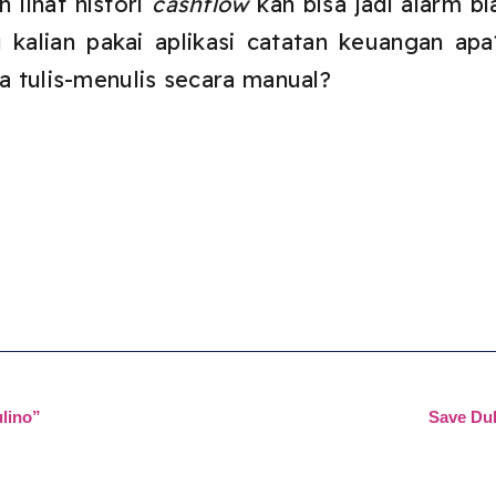
 lihat histori
cashflow
kan bisa jadi alarm b
u kalian pakai aplikasi catatan keuangan a
ka tulis-menulis secara manual?
lino”
Save Dul