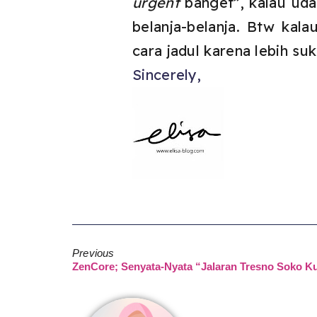
urgent
banget”, kalau udah
belanja-belanja. Btw kala
cara jadul karena lebih su
Sincerely,
Previous
ZenCore; Senyata-Nyata “Jalaran Tresno Soko Ku