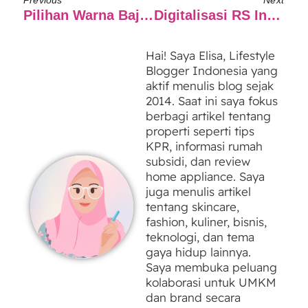
Previous
Next
Pilihan Warna Baju Blouse Terbaik Bagi Kulit Sawo Matang!
Digitalisasi RS Indonesia Dengan Digital Ecosystem Checkup, Solusi Tren Berobat Ke Luar Negeri
Hai! Saya Elisa, Lifestyle
Blogger Indonesia yang
aktif menulis blog sejak
2014. Saat ini saya fokus
berbagi artikel tentang
properti seperti tips
KPR, informasi rumah
subsidi, dan review
home appliance. Saya
juga menulis artikel
tentang skincare,
fashion, kuliner, bisnis,
teknologi, dan tema
gaya hidup lainnya.
Saya membuka peluang
kolaborasi untuk UMKM
dan brand secara