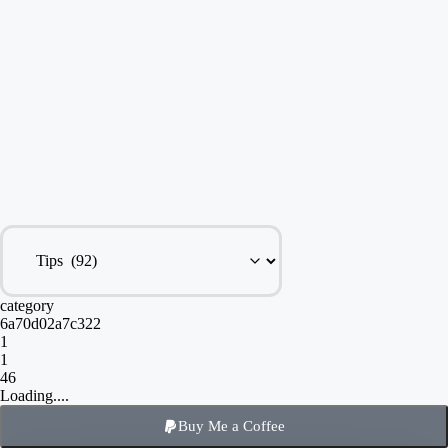
category
6a70d02a7c322
1
1
46
Loading....
Buy Me a Coffee