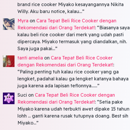
brand rice cooker Miyako kesayangannya Nikita
Willy. Aku baru notice, kalau…
”
Myra
on
Cara Tepat Beli Rice Cooker dengan
Rekomendasi dari Orang Terdekat!
: “
Biasanya saya
kalau beli rice cooker dari merk yang udah pasti
dipercaya. Miyako termasuk yang diandalkan, nih.
Saya juga pakai…
”
tanti amelia
on
Cara Tepat Beli Rice Cooker
dengan Rekomendasi dari Orang Terdekat!
:
“
Paling penting tuh kalau rice cooker yang ga
lengket, padahal kalau ga lengket katanya bahaya
juga karena ada lapisan teflonnya……
”
Suci
on
Cara Tepat Beli Rice Cooker dengan
Rekomendasi dari Orang Terdekat!
: “
Setia pake
Miyako karena udah terbukti awet dipake 15 tahun
lohh … ganti karena rusak tutupnya doang. Best sih
Miyako…
”