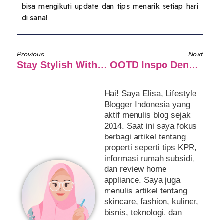
bisa mengikuti update dan tips menarik setiap hari
di sana!
Previous
Next
Stay Stylish With The Old-School Charm Of Y2K Fashion!
OOTD Inspo Dengan Mix And Match Warna Outfit Denim!
Hai! Saya Elisa, Lifestyle
Blogger Indonesia yang
aktif menulis blog sejak
2014. Saat ini saya fokus
berbagi artikel tentang
properti seperti tips KPR,
informasi rumah subsidi,
dan review home
appliance. Saya juga
menulis artikel tentang
skincare, fashion, kuliner,
bisnis, teknologi, dan