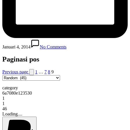
Januari 4, 2014
No Comments
Paginasi pos
Previous page
1
…
7
8
9
category
6a7080e123530
1
1
46
Loading....