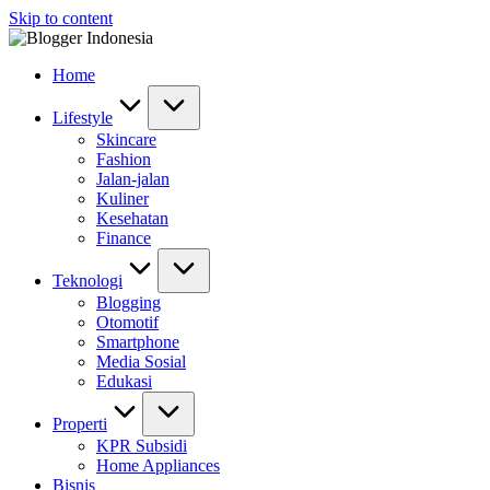
Skip to content
Home
Lifestyle
Skincare
Fashion
Jalan-jalan
Kuliner
Kesehatan
Finance
Teknologi
Blogging
Otomotif
Smartphone
Media Sosial
Edukasi
Properti
KPR Subsidi
Home Appliances
Bisnis