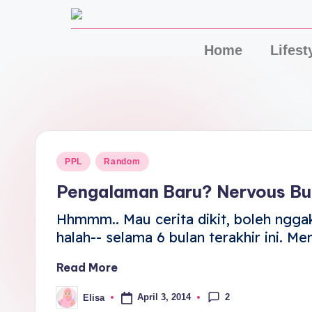
Home
Lifest
PPL
Random
Pengalaman Baru? Nervous Buk
Hhmmm.. Mau cerita dikit, boleh nggak
halah-- selama 6 bulan terakhir ini. 
Read More
2
April 3, 2014
Elisa