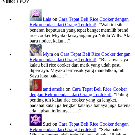
Visitor’s POV
Lala
on
Cara Tepat Beli Rice Cooker dengan
Rekomendasi dari Orang Terdekat!
: “
Wah ini sih
beneran keputusan yang tepat banget memilih brand
rice cooker Miyako kesayangannya Nikita Willy. Aku
baru notice, kalau…
”
Myra
on
Cara Tepat Beli Rice Cooker dengan
Rekomendasi dari Orang Terdekat!
: “
Biasanya saya
kalau beli rice cooker dari merk yang udah pasti
dipercaya. Miyako termasuk yang diandalkan, nih.
Saya juga pakai…
”
tanti amelia
on
Cara Tepat Beli Rice Cooker
dengan Rekomendasi dari Orang Terdekat!
: “
Paling
penting tuh kalau rice cooker yang ga lengket,
padahal kalau ga lengket katanya bahaya juga karena
ada lapisan teflonnya……
”
Suci
on
Cara Tepat Beli Rice Cooker dengan
Rekomendasi dari Orang Terdekat!
: “
Setia pake
Miyako karena udah terbukti awet dipake 15 tahun