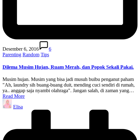
Desember 6, 2016
6
Posted
Parenting
Random
Tips
in
Dilema Musim Hujan, Ruam Merah, dan Popok Sekali Pakai.
Musim hujan. Musim yang bisa jadi musuh buibu penganut paham
"Ah, laundry sih buang-buang duit, mending cuci sendiri di rumah,
ya.. anggap saja nyambi olahraga". Jangan salah, di zaman yang…
Read More
Posted
Elisa
by