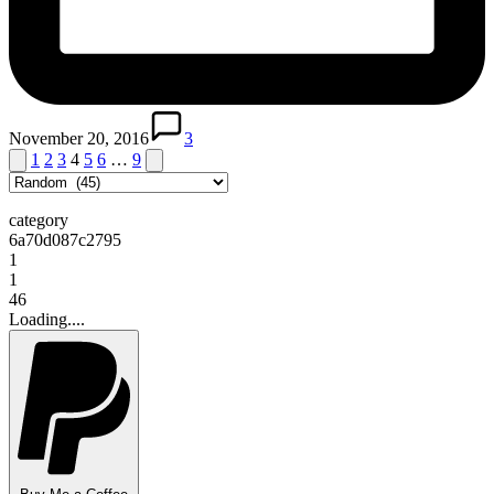
November 20, 2016
3
Paginasi
Previous
Next
1
2
3
4
5
6
…
9
page
page
pos
category
6a70d087c2795
1
1
46
Loading....