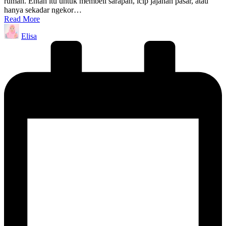
rumah. Entah itu untuk membeli sarapan, icip jajanan pasar, atau
hanya sekadar ngekor…
Read More
Posted
Elisa
by