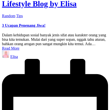
Lifestyle Blog by Elisa
Posted
Random
Tips
in
3 Ucapan Penenang Jiwa!
Dalam kehidupan sosial banyak jenis sifat atau karakter orang yang
bisa kita temukan. Mulai dari yang super sopan, nggak tahu aturan,
bahkan orang arogan pun sangat mungkin kita temui. Ada…
Read More
Posted
Elisa
by