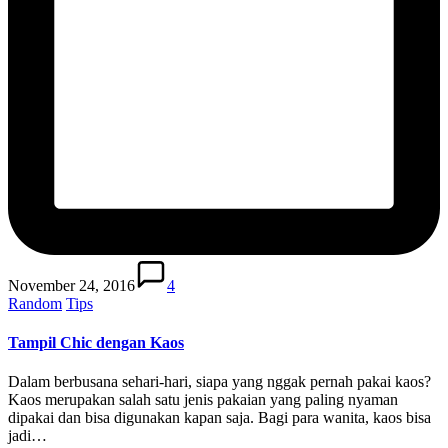
November 24, 2016
4
Posted
Random
Tips
in
Tampil Chic dengan Kaos
Dalam berbusana sehari-hari, siapa yang nggak pernah pakai kaos?
Kaos merupakan salah satu jenis pakaian yang paling nyaman
dipakai dan bisa digunakan kapan saja. Bagi para wanita, kaos bisa
jadi…