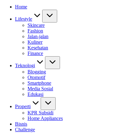
Home
Lifestyle
Skincare
Fashion
Jalan-jalan
Kuliner
Kesehatan
Finance
Teknologi
Blogging
Otomotif
Smartphone
Media Sosial
Edukasi
Properti
KPR Subsidi
Home Appliances
Bisnis
Challenge