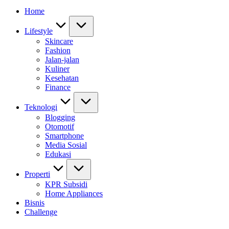
Home
Lifestyle
Skincare
Fashion
Jalan-jalan
Kuliner
Kesehatan
Finance
Teknologi
Blogging
Otomotif
Smartphone
Media Sosial
Edukasi
Properti
KPR Subsidi
Home Appliances
Bisnis
Challenge