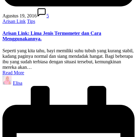
Agustus 19, 2016
5
Posted
Arisan Link
Tips
in
Arisan Link: Lima Jenis Termometer dan Cara
Menggunakannya.
Seperti yang kita tahu, bayi memiliki suhu tubuh yang kurang stabil,
kadang paginya normal dan siang mendadak hangat. Bagi beberapa
ibu yang sudah terbiasa dengan situasi tersebut, kemungkinan
mereka akan…
Read More
Posted
Elisa
by