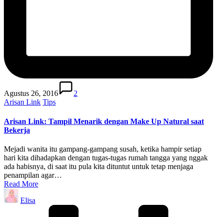
Agustus 26, 2016
2
Posted
Arisan Link
Tips
in
Arisan Link: Tampil Menarik dengan Make Up Natural saat
Bekerja
Mejadi wanita itu gampang-gampang susah, ketika hampir setiap
hari kita dihadapkan dengan tugas-tugas rumah tangga yang nggak
ada habisnya, di saat itu pula kita dituntut untuk tetap menjaga
penampilan agar…
Read More
Posted
Elisa
by