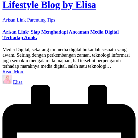
Lifestyle Blog by Elisa
Posted
Arisan Link
Parenting
Tips
in
Arisan Link; Siap Menghadapi Ancaman Media Digital
Terhadap Anak.
Media Digital, sekarang ini media digital bukanlah sesuatu yang
awam. Seiring dengan perkembangan zaman, teknologi informasi
juga semakin mengalami kemajuan, hal tersebut berpengaruh
terhadap maraknya media digital, salah satu teknologi…
Read More
Posted
Elisa
by