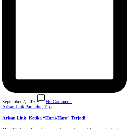
September 7, 2016
No Comments
Posted
Arisan Link
Parenting
Tips
in
Arisan Link: Ketika “Huru-Hara” Terjadi