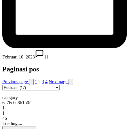
Februari 10, 2023
11
Paginasi pos
Previous page
1
2
3
4
Next page
category
6a76c0a8b1b0f
1
1
46
Loading....