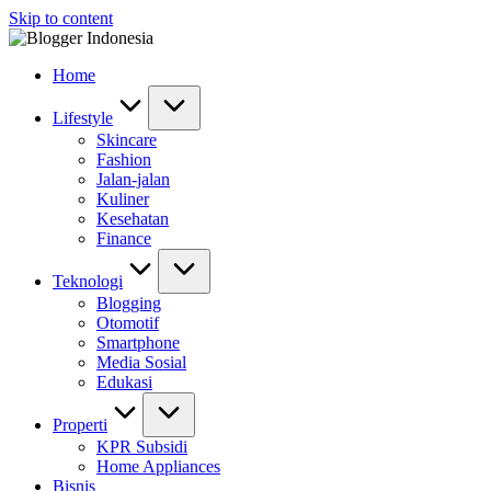
Skip to content
Home
Lifestyle
Skincare
Fashion
Jalan-jalan
Kuliner
Kesehatan
Finance
Teknologi
Blogging
Otomotif
Smartphone
Media Sosial
Edukasi
Properti
KPR Subsidi
Home Appliances
Bisnis