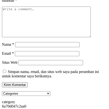
ditandai
*
Nama
*
Email
*
Situs Web
Simpan nama, email, dan situs web saya pada peramban ini
untuk komentar saya berikutnya.
category
6a70d047c2aa0