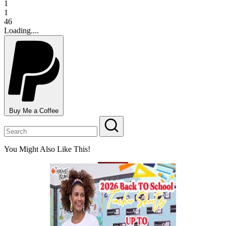
1
1
46
Loading....
Buy Me a Coffee
You Might Also Like This!