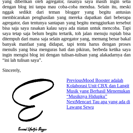
yang diberikan oleh agregator, rasanya saya masih ingin setia
dengan blog ini tanpa mau coba-coba mendua. Selain itu, meski
nggak sedikit dari teman blogger yang begitu antusias
membicarakan penghasilan yang mereka dapatkan dari beberapa
agregator, dan tentunya santapan yang begitu menggiurkan tersebut
bisa saja saya rasakan kalau saya ada niatan untuk mencoba. Tapi
saya tetap saja belum begitu tertarik, toh jalan menuju rupiah bisa
ditempuh dari mana saja selain agregator yang, memang benar bakal
banyak manfaat yang didapat, tapi tentu harus dengan proses
menulis yang bisa menguras hati dan pikiran, berbeda ketika saya
ingin mengisi blog ini dengan tulisan-tulisan yang alakadarnya dan
“ini lah tulisan saya”.
Sincerely,
Previous
Mood Booster adalah
Kolaborasi Unit CBX dan Langit
Musik yang Berhasil Menemukan
“Musiknya Hidupku”
Next
Mencari Tau apa yang ada di
Lawang Sewu