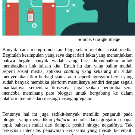
Source: Google Image
Banyak cara mempromosikan blog selain melalui sosial media.
Begitulah kesimpulan yang saya dapat dari fakta yang menunjukkan
bahwa begitu banyak wadah yang bisa dimanfaatkan untuk
membagikan link tulisan kita. Entah itu dari yang paling mudah
seperti sosial media, aplikasi
chatting
yang sekarang ini sudah
menyediakan fitur berbagi status, atau seperti agregator berita yang
sudah banyak membuka platform menulisnya sendiri dengan segala
manfaatnya, sementara timsesnya juga seakan berlomba serta
mencoba meminang para blogger untuk bergabung ke dalam
platform menulis dari masing-masing agregator.
Tentunya hal itu juga sedikit-banyak memiliki pengaruh pada
blogger yang menjadikan
platform
menulis dari agregator sebagai
topik bahasan mulai dari dampak positif hingga negatifnya. Tak
terkecuali intensitas penawaran kerjasama yang masuk ke email-