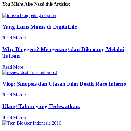
You Might Also Need this Articles:
Yang Laris Manis di DigitaLife
Read More »
Why Bloggers? Mengenang dan Dikenang Melalui
Tulisan
Read More »
Vlog: Sinopsis dan Ulasan Film Death Race Inferno
Read More »
Ulang Tahun yang Terlewatkan.
Read More »