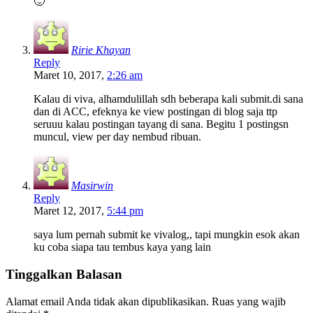
🙂
Ririe Khayan
Reply
Maret 10, 2017,
2:26 am
Kalau di viva, alhamdulillah sdh beberapa kali submit.di sana
dan di ACC, efeknya ke view postingan di blog saja ttp
seruuu kalau postingan tayang di sana. Begitu 1 postingsn
muncul, view per day nembud ribuan.
Masirwin
Reply
Maret 12, 2017,
5:44 pm
saya lum pernah submit ke vivalog,, tapi mungkin esok akan
ku coba siapa tau tembus kaya yang lain
Tinggalkan Balasan
Alamat email Anda tidak akan dipublikasikan.
Ruas yang wajib