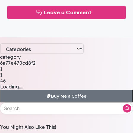
Leave a Comment
category
6a77e470cd8f2
1
1
46
Loading....
Buy Me a Coffee
You Might Also Like This!