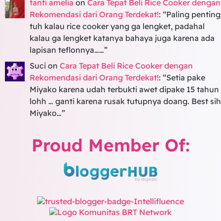
tanti amelia
on
Cara Tepat Beli Rice Cooker dengan
Rekomendasi dari Orang Terdekat!
: “
Paling penting
tuh kalau rice cooker yang ga lengket, padahal
kalau ga lengket katanya bahaya juga karena ada
lapisan teflonnya……
”
Suci
on
Cara Tepat Beli Rice Cooker dengan
Rekomendasi dari Orang Terdekat!
: “
Setia pake
Miyako karena udah terbukti awet dipake 15 tahun
lohh … ganti karena rusak tutupnya doang. Best sih
Miyako…
”
Proud Member Of: