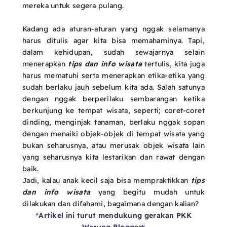
mereka untuk segera pulang.
Kadang ada aturan-aturan yang nggak selamanya
harus ditulis agar kita bisa memahaminya. Tapi,
dalam kehidupan, sudah sewajarnya selain
menerapkan
tips dan info wisata
tertulis, kita juga
harus mematuhi serta menerapkan etika-etika yang
sudah berlaku jauh sebelum kita ada. Salah satunya
dengan nggak berperilaku sembarangan ketika
berkunjung ke tempat wisata, seperti; coret-coret
dinding, menginjak tanaman, berlaku nggak sopan
dengan menaiki objek-objek di tempat wisata yang
bukan seharusnya, atau merusak objek wisata lain
yang seharusnya kita lestarikan dan rawat dengan
baik.
Jadi, kalau anak kecil saja bisa mempraktikkan
tips
dan info wisata
yang begitu mudah untuk
dilakukan dan difahami, bagaimana dengan kalian?
Artikel ini turut mendukung gerakan PKK
“