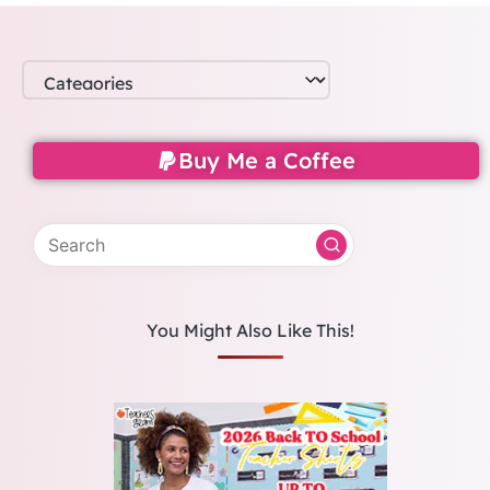
Buy Me a Coffee
You Might Also Like This!