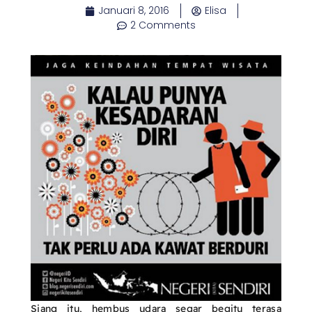
Januari 8, 2016
Elisa
2 Comments
Siang itu, hembus udara segar begitu terasa