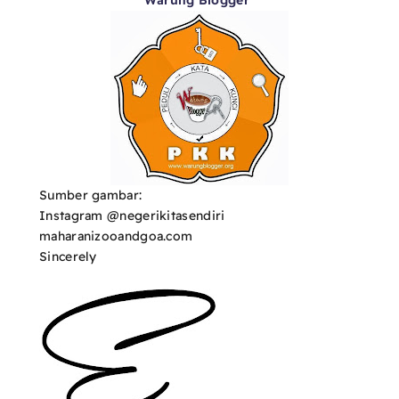
Warung Blogger
“
Sumber gambar:
Instagram @negerikitasendiri
maharanizooandgoa.com
Sincerely