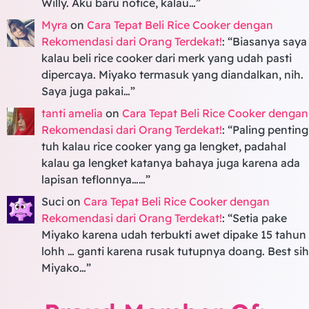
Willy. Aku baru notice, kalau…
”
Myra
on
Cara Tepat Beli Rice Cooker dengan
Rekomendasi dari Orang Terdekat!
: “
Biasanya saya
kalau beli rice cooker dari merk yang udah pasti
dipercaya. Miyako termasuk yang diandalkan, nih.
Saya juga pakai…
”
tanti amelia
on
Cara Tepat Beli Rice Cooker dengan
Rekomendasi dari Orang Terdekat!
: “
Paling penting
tuh kalau rice cooker yang ga lengket, padahal
kalau ga lengket katanya bahaya juga karena ada
lapisan teflonnya……
”
Suci
on
Cara Tepat Beli Rice Cooker dengan
Rekomendasi dari Orang Terdekat!
: “
Setia pake
Miyako karena udah terbukti awet dipake 15 tahun
lohh … ganti karena rusak tutupnya doang. Best sih
Miyako…
”