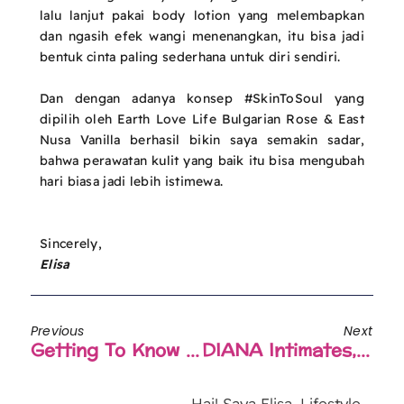
lalu lanjut pakai body lotion yang melembapkan
dan ngasih efek wangi menenangkan, itu bisa jadi
bentuk cinta paling sederhana untuk diri sendiri.
Dan dengan adanya konsep #SkinToSoul yang
dipilih oleh Earth Love Life Bulgarian Rose & East
Nusa Vanilla berhasil bikin saya semakin sadar,
bahwa perawatan kulit yang baik itu bisa mengubah
hari biasa jadi lebih istimewa.
Sincerely,
Elisa
Previous
Next
Getting To Know Y2K Shirts And The Iconic Fashion Style
DIANA Intimates, Merek Lokal Intimates Wear Premium Dan Elegan Yang Mendunia
Hai! Saya Elisa, Lifestyle