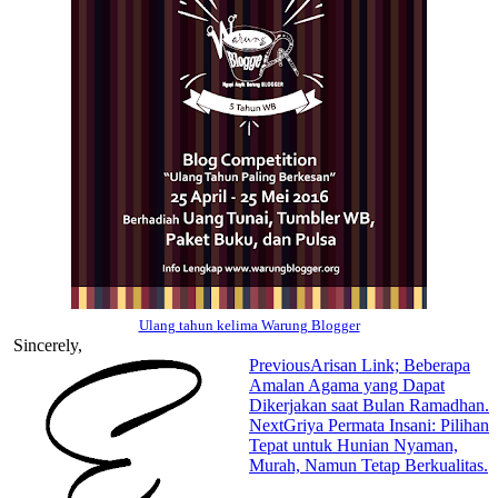
Ulang tahun kelima Warung Blogger
Sincerely,
Previous
Arisan Link; Beberapa
Amalan Agama yang Dapat
Dikerjakan saat Bulan Ramadhan.
Next
Griya Permata Insani: Pilihan
Tepat untuk Hunian Nyaman,
Murah, Namun Tetap Berkualitas.