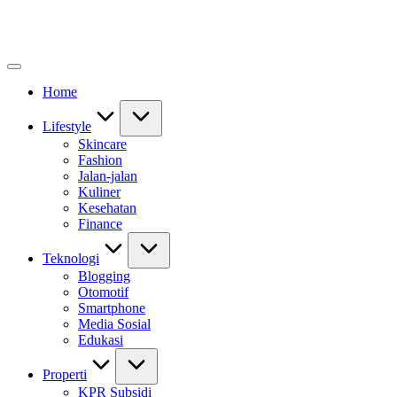
Home
Lifestyle
Skincare
Fashion
Jalan-jalan
Kuliner
Kesehatan
Finance
Teknologi
Blogging
Otomotif
Smartphone
Media Sosial
Edukasi
Properti
KPR Subsidi