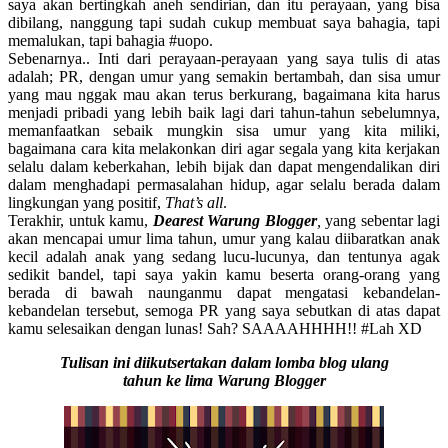
saya akan bertingkah aneh sendirian, dan itu perayaan, yang bisa
dibilang, nanggung tapi sudah cukup membuat saya bahagia, tapi
memalukan, tapi bahagia #uopo.
Sebenarnya.. Inti dari perayaan-perayaan yang saya tulis di atas
adalah; PR, dengan umur yang semakin bertambah, dan sisa umur
yang mau nggak mau akan terus berkurang, bagaimana kita harus
menjadi pribadi yang lebih baik lagi dari tahun-tahun sebelumnya,
memanfaatkan sebaik mungkin sisa umur yang kita miliki,
bagaimana cara kita melakonkan diri agar segala yang kita kerjakan
selalu dalam keberkahan, lebih bijak dan dapat mengendalikan diri
dalam menghadapi permasalahan hidup, agar selalu berada dalam
lingkungan yang positif,
That’s all
.
Terakhir, untuk kamu,
Dearest Warung Blogger
,
yang sebentar lagi
akan mencapai umur lima tahun, umur yang kalau diibaratkan anak
kecil adalah anak yang sedang lucu-lucunya, dan tentunya agak
sedikit bandel, tapi saya yakin kamu beserta orang-orang yang
berada di bawah naunganmu dapat mengatasi kebandelan-
kebandelan tersebut, semoga PR yang saya sebutkan di atas dapat
kamu selesaikan dengan lunas! Sah? SAAAAHHHH!! #Lah XD
Tulisan ini diikutsertakan dalam lomba blog ulang
tahun ke lima Warung Blogger