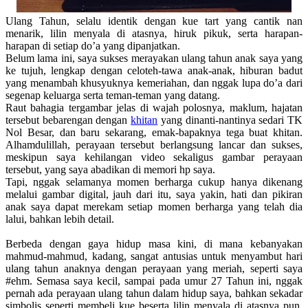
Ulang Tahun, selalu identik dengan kue tart yang cantik nan
menarik, lilin menyala di atasnya, hiruk pikuk, serta harapan-
harapan di setiap do’a yang dipanjatkan.
Belum lama ini, saya sukses merayakan ulang tahun anak saya yang
ke tujuh, lengkap dengan celoteh-tawa anak-anak, hiburan badut
yang menambah khusyuknya kemeriahan, dan nggak lupa do’a dari
segenap keluarga serta teman-teman yang datang.
Raut bahagia tergambar jelas di wajah polosnya, maklum, hajatan
tersebut bebarengan dengan
khitan
yang dinanti-nantinya sedari TK
Nol Besar, dan baru sekarang, emak-bapaknya tega buat khitan.
Alhamdulillah, perayaan tersebut berlangsung lancar dan sukses,
meskipun saya kehilangan video sekaligus gambar perayaan
tersebut, yang saya abadikan di memori hp saya.
Tapi, nggak selamanya momen berharga cukup hanya dikenang
melalui gambar digital, jauh dari itu, saya yakin, hati dan pikiran
anak saya dapat merekam setiap momen berharga yang telah dia
lalui, bahkan lebih detail.
Berbeda dengan gaya hidup masa kini, di mana kebanyakan
mahmud-mahmud, kadang, sangat antusias untuk menyambut hari
ulang tahun anaknya dengan perayaan yang meriah, seperti saya
#ehm. Semasa saya kecil, sampai pada umur 27 Tahun ini, nggak
pernah ada perayaan ulang tahun dalam hidup saya, bahkan sekadar
simbolis seperti membeli kue beserta lilin menyala di atasnya pun,