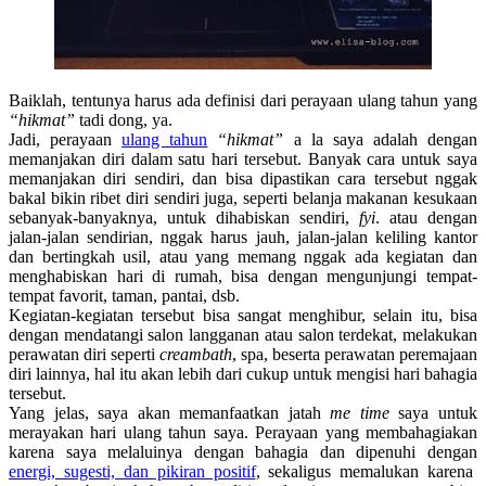
Baiklah, tentunya harus ada definisi dari perayaan ulang tahun yang
“hikmat”
tadi dong, ya.
Jadi, perayaan
ulang tahun
“hikmat”
a la saya adalah dengan
memanjakan diri dalam satu hari tersebut. Banyak cara untuk saya
memanjakan diri sendiri, dan bisa dipastikan cara tersebut nggak
bakal bikin ribet diri sendiri juga, seperti belanja makanan kesukaan
sebanyak-banyaknya, untuk dihabiskan sendiri,
fyi
. atau dengan
jalan-jalan sendirian, nggak harus jauh, jalan-jalan keliling kantor
dan bertingkah usil, atau yang memang nggak ada kegiatan dan
menghabiskan hari di rumah, bisa dengan mengunjungi tempat-
tempat favorit, taman, pantai, dsb.
Kegiatan-kegiatan tersebut bisa sangat menghibur, selain itu, bisa
dengan mendatangi salon langganan atau salon terdekat, melakukan
perawatan diri seperti
creambath
, spa, beserta perawatan peremajaan
diri lainnya, hal itu akan lebih dari cukup untuk mengisi hari bahagia
tersebut.
Yang jelas, saya akan memanfaatkan jatah
me time
saya untuk
merayakan hari ulang tahun saya. Perayaan yang membahagiakan
karena saya melaluinya dengan bahagia dan dipenuhi dengan
energi, sugesti, dan pikiran positif
, sekaligus memalukan karena