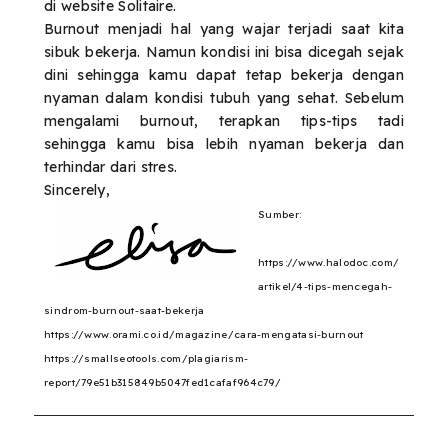
di website Solitaire.
Burnout menjadi hal yang wajar terjadi saat kita
sibuk bekerja. Namun kondisi ini bisa dicegah sejak
dini sehingga kamu dapat tetap bekerja dengan
nyaman dalam kondisi tubuh yang sehat. Sebelum
mengalami burnout, terapkan tips-tips tadi
sehingga kamu bisa lebih nyaman bekerja dan
terhindar dari stres.
Sincerely,
Sumber:
https://www.halodoc.com/
artikel/4-tips-mencegah-
sindrom-burnout-saat-bekerja
https://www.orami.co.id/magazine/cara-mengatasi-burnout
https://smallseotools.com/plagiarism-
report/79e51b315849b5047fed1cafaf964c79/