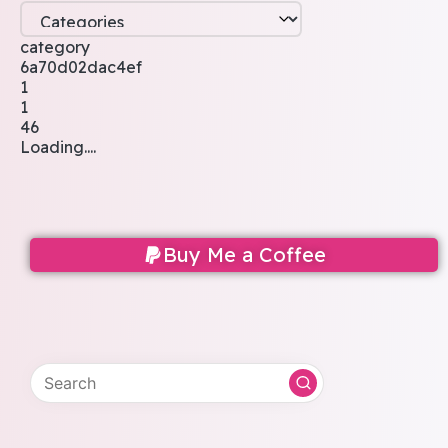
category
6a70d02dac4ef
1
1
46
Loading....
Buy Me a Coffee