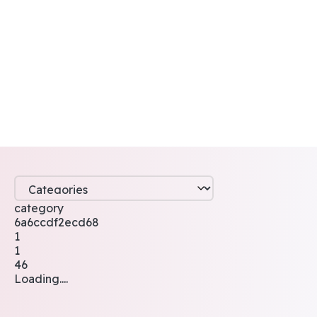
category
6a6ccdf2ecd68
1
1
46
Loading....