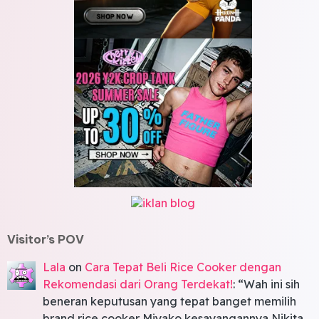
Visitor’s POV
Lala
on
Cara Tepat Beli Rice Cooker dengan
Rekomendasi dari Orang Terdekat!
: “
Wah ini sih
beneran keputusan yang tepat banget memilih
brand rice cooker Miyako kesayangannya Nikita