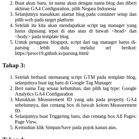
Buat akun baru, isi nama akun dengan nama blog dan diberi
akhiran GA4 Configuration, pilih Negara Indonesia
Selanjutnya masukkan alamat blog pada container setup dan
pilih web pada target platform
Setelah itu kita akan mendapatkan script tag manager yang
harus dipasang tepat di atas atau di bawah <head> dan
<body> pada template blog
Untuk pengguna blogspot, script dari tag manager harus di-
parsing lebih dulu melalui url berikut:
https://pewe19.github.io/parsing-html/
Tahap 3:
Setelah berhasil memasang script GTM pada template blog,
selanjutnya buat tag baru di Google Tag Manager
Beri nama Tag sesuai kebutuhan, dan pilih tag type: Google
Analytics GA4 Configuration
Masukkan Measurement ID yang ada pada property GA4
sebelumnya, dan centang box di bawah kolom Measurement
ID.
Selanjutnya buat Triggering baru, dan centang box All Pages:
Page View.
Kemudian klik Simpan/Save pada pojok kanan atas.