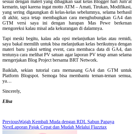
sesuai dengan materi yang dibagikan saat kelas Blogger hari Jum’at
kemarin, tapi karena ingat motto ATM – Amati, Tirukan, Modifikasi,
yang sering digaungkan di kelas-kelas sebelumnya, selama berhasil
di akhir, saya tetap membagikan cara menghubungkan GA4 dan
GTM versi saya ini dengan harapan Mas Pewe berkenan
mengoreksi kalau misal ada kekurangan di dalamnya.
Tapi meski begitu, kalau ada opsi melanjutkan kelas atau remidi,
saya bakal memilih untuk bisa melanjutkan kelas berikutnya dengan
materi baru yakni setting event, cara membaca data di GA4, dan
tentunya cara melihat PV satuan agar laporan PV tetap aman selama
mengerjakan Blog Project bersama BRT Network.
Baiklah, sekian tutorial cara memasang GA4 dan GTM untuk
Platform Blogspot. Semoga bisa membantu teman-teman semua,
ya…
Sincerely,
Elisa
Previous
Wajah Kembali Muda dengan RDL Sabun Papaya
Next
Laporan Pajak Cepat dan Mudah Melalui Flazztax