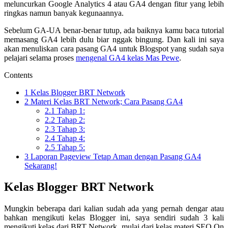
meluncurkan Google Analytics 4 atau GA4 dengan fitur yang lebih
ringkas namun banyak kegunaannya.
Sebelum GA-UA benar-benar tutup, ada baiknya kamu baca tutorial
memasang GA4 lebih dulu biar nggak bingung. Dan kali ini saya
akan menuliskan cara pasang GA4 untuk Blogspot yang sudah saya
pelajari selama proses
mengenal GA4 kelas Mas Pewe
.
Contents
1
Kelas Blogger BRT Network
2
Materi Kelas BRT Network; Cara Pasang GA4
2.1
Tahap 1:
2.2
Tahap 2:
2.3
Tahap 3:
2.4
Tahap 4:
2.5
Tahap 5:
3
Laporan Pageview Tetap Aman dengan Pasang GA4
Sekarang!
Kelas Blogger BRT Network
Mungkin beberapa dari kalian sudah ada yang pernah dengar atau
bahkan mengikuti kelas Blogger ini, saya sendiri sudah 3 kali
mengikuti kelas dari BRT Network, mulai dari kelas materi SEO On