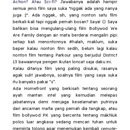
Action? Atau Sci-fi?
Jawabanya adalah hampir
semua jenis film saya suka *nggak ada yang nanya
juga :|*. Ada nggak, sih, yang nonton satu film
berkali-kali tapi nggak pernah bosan? Saya! 😐 Saya
bahkan bisa mengulang-ulang film Bollywod We
Are Family dengan air mata berderai mengaliri pipi
setiap kali menontonnya #halah,
maklum, suka
baper kalau nonton film sedih, belum lagi kalau
nonton film tentang Parkour yang berjudul District
13 bawaannya pengen ikutan loncat saja daku ini.
Kalau ditanya film yang paling disukai, rasanya
agak sulit jawabnya, soalnya film yang saya suka
itu banyaks pakai “s”.
Ada Homefront yang berkisah tentang seorang
ayah mantan intel yang kemudian melepas
jabatannya demi menjaga keselamatan putrinya
dari ancaman mafia yang pernah dia tangkap, atau
film bollywod PK yang bercerita tentang makhluk
polos luar angkasa sedang mencari tuhan untuk
meminta tolong agar menemukan kembali
remote
-