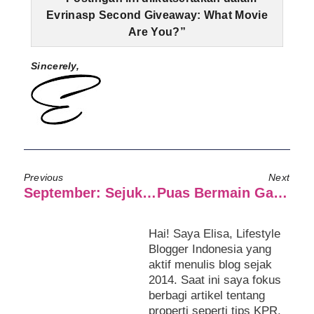
Evrinasp Second Giveaway: What Movie
Are You?”
Sincerely,
Previous
Next
September: Sejuk Yang Membawa Ceria.
Puas Bermain Game Dengan ASUS ZenPad C 7.0
Hai! Saya Elisa, Lifestyle
Blogger Indonesia yang
aktif menulis blog sejak
2014. Saat ini saya fokus
berbagi artikel tentang
properti seperti tips KPR,