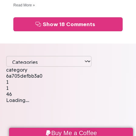
Read More »
Show 18 Comments
category
6a705defbb3a0
1
1
46
Loading....
Buy Me a Coffee