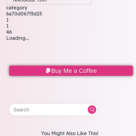
category
6a70d067f3d23
1
1
46
Loading....
Buy Me a Coffee
You Might Also Like This!