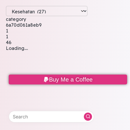
category
6a70d061a8eb9
1
1
46
Loading....
Buy Me a Coffee