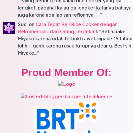
“
Paling penting tuh kalau rice cooker yang ga
lengket, padahal kalau ga lengket katanya bahaya
juga karena ada lapisan teflonnya……
”
Suci
on
Cara Tepat Beli Rice Cooker dengan
Rekomendasi dari Orang Terdekat!
: “
Setia pake
Miyako karena udah terbukti awet dipake 15 tahun
lohh … ganti karena rusak tutupnya doang. Best sih
Miyako…
”
Proud Member Of: