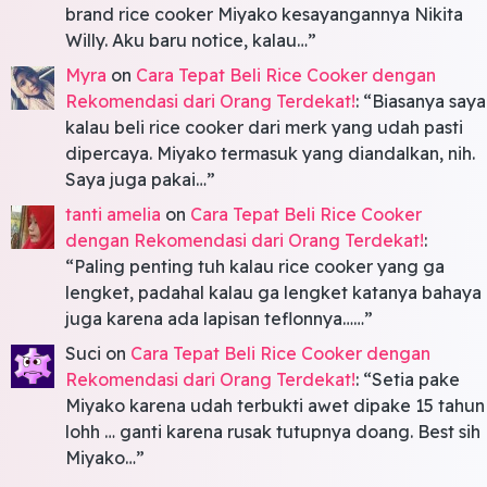
brand rice cooker Miyako kesayangannya Nikita
Willy. Aku baru notice, kalau…
”
Myra
on
Cara Tepat Beli Rice Cooker dengan
Rekomendasi dari Orang Terdekat!
: “
Biasanya saya
kalau beli rice cooker dari merk yang udah pasti
dipercaya. Miyako termasuk yang diandalkan, nih.
Saya juga pakai…
”
tanti amelia
on
Cara Tepat Beli Rice Cooker
dengan Rekomendasi dari Orang Terdekat!
:
“
Paling penting tuh kalau rice cooker yang ga
lengket, padahal kalau ga lengket katanya bahaya
juga karena ada lapisan teflonnya……
”
Suci
on
Cara Tepat Beli Rice Cooker dengan
Rekomendasi dari Orang Terdekat!
: “
Setia pake
Miyako karena udah terbukti awet dipake 15 tahun
lohh … ganti karena rusak tutupnya doang. Best sih
Miyako…
”