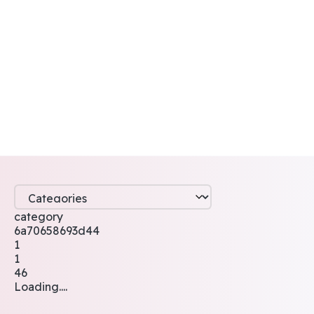
category
6a70658693d44
1
1
46
Loading....