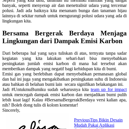
Seperti yang kita tahu, tanaman itu memiliki manfaat yang sangat
banyak, seperti menyerap air dan menetralisir udara yang tercemar
polusi. Jadi ada baiknya kita menanam bunga dan tanaman hijau
lainnya di sekitar rumah untuk mengurangi polusi udara yang ada di
lingkungan kita.
Bersama Bergerak Berdaya Menjaga
Lingkungan dari Dampak Emisi Karbon
Dari beberapa hal yang saya tuliskan di atas, ternyata tanpa sadar
kegiatan yang kita lakukan sehari-hari bisa menyebabkan
peningkatan jumlah emisi karbon di mana hal tersebut akan
memberikan dampak yang negatif bagi kehidupan kita di bumi.
Emisi gas yang berlebihan dapat menyebabkan pemanasan global
dan hal ini juga yang mengakibatkan peningkatan suhu di Indonesia
atau bahkan di belahan bumi lain secara signifikan belakangan ini.
Jadi #UntukmuBumiku sudah seharusnya kita
team up for impact
untuk mencegah dampak emisi karbon dan menjadikan bumi pulih
lebih kuat lagi! Kalau #BersamaBergerakBerdaya versi kalian apa,
nih? Boleh dong tulis di kolom komentar!
Sincerely,
Previous
Tips Bikin Desain
Mudah Pakai Aplikasi