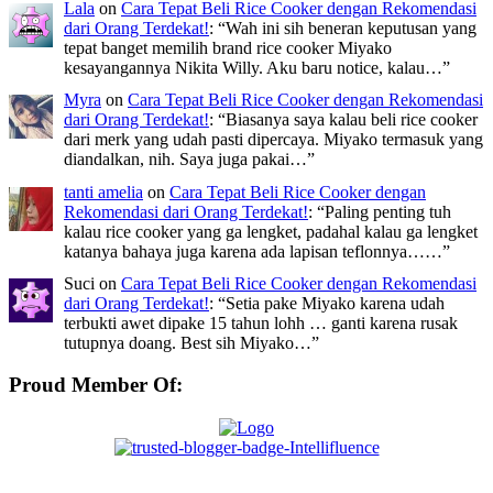
Lala
on
Cara Tepat Beli Rice Cooker dengan Rekomendasi
dari Orang Terdekat!
: “
Wah ini sih beneran keputusan yang
tepat banget memilih brand rice cooker Miyako
kesayangannya Nikita Willy. Aku baru notice, kalau…
”
Myra
on
Cara Tepat Beli Rice Cooker dengan Rekomendasi
dari Orang Terdekat!
: “
Biasanya saya kalau beli rice cooker
dari merk yang udah pasti dipercaya. Miyako termasuk yang
diandalkan, nih. Saya juga pakai…
”
tanti amelia
on
Cara Tepat Beli Rice Cooker dengan
Rekomendasi dari Orang Terdekat!
: “
Paling penting tuh
kalau rice cooker yang ga lengket, padahal kalau ga lengket
katanya bahaya juga karena ada lapisan teflonnya……
”
Suci
on
Cara Tepat Beli Rice Cooker dengan Rekomendasi
dari Orang Terdekat!
: “
Setia pake Miyako karena udah
terbukti awet dipake 15 tahun lohh … ganti karena rusak
tutupnya doang. Best sih Miyako…
”
Proud Member Of: