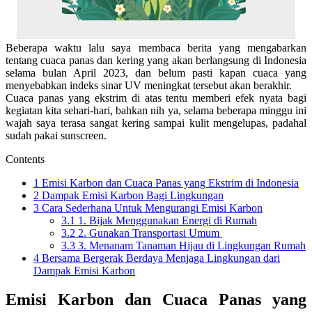
Beberapa waktu lalu saya membaca berita yang mengabarkan
tentang cuaca panas dan kering yang akan berlangsung di Indonesia
selama bulan April 2023, dan belum pasti kapan cuaca yang
menyebabkan indeks sinar UV meningkat tersebut akan berakhir.
Cuaca panas yang ekstrim di atas tentu memberi efek nyata bagi
kegiatan kita sehari-hari, bahkan nih ya, selama beberapa minggu ini
wajah saya terasa sangat kering sampai kulit mengelupas, padahal
sudah pakai sunscreen.
Contents
1
Emisi Karbon dan Cuaca Panas yang Ekstrim di Indonesia
2
Dampak Emisi Karbon Bagi Lingkungan
3
Cara Sederhana Untuk Mengurangi Emisi Karbon
3.1
1. Bijak Menggunakan Energi di Rumah
3.2
2. Gunakan Transportasi Umum
3.3
3. Menanam Tanaman Hijau di Lingkungan Rumah
4
Bersama Bergerak Berdaya Menjaga Lingkungan dari
Dampak Emisi Karbon
Emisi Karbon dan Cuaca Panas yang