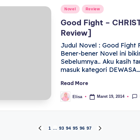
Novel
Review
Good Fight – CHRI
Review]
Judul Novel : Good Fight P
Bener-bener Novel ini bik
Sebelumnya.. Aku kasih tau 
masuk kategori DEWASA
Read More
Maret 19, 2014
Elisa
1
…
93
94
95
96
97