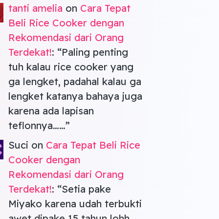
tanti amelia
on
Cara Tepat
Beli Rice Cooker dengan
Rekomendasi dari Orang
Terdekat!
: “
Paling penting
tuh kalau rice cooker yang
ga lengket, padahal kalau ga
lengket katanya bahaya juga
karena ada lapisan
teflonnya……
”
Suci
on
Cara Tepat Beli Rice
Cooker dengan
Rekomendasi dari Orang
Terdekat!
: “
Setia pake
Miyako karena udah terbukti
awet dipake 15 tahun lohh …