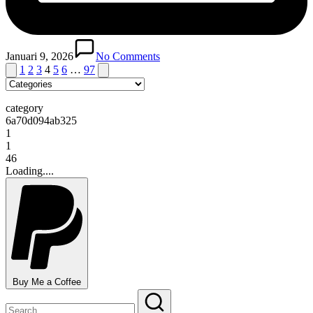
Januari 9, 2026
No Comments
Paginasi
Previous
Next
1
2
3
4
5
6
…
97
page
page
pos
category
6a70d094ab325
1
1
46
Loading....
Buy Me a Coffee