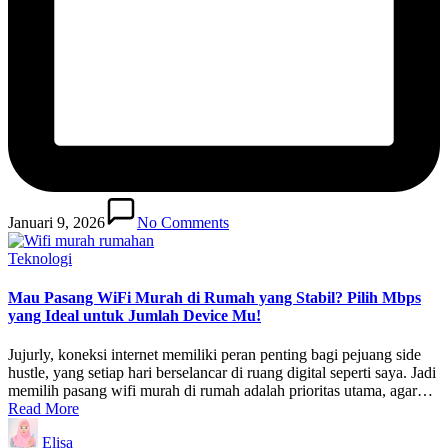
Januari 9, 2026
No Comments
Posted
Teknologi
in
Mau Pasang WiFi Murah di Rumah yang Stabil? Pilih Mbps
yang Ideal untuk Jumlah Device Mu!
Jujurly, koneksi internet memiliki peran penting bagi pejuang side
hustle, yang setiap hari berselancar di ruang digital seperti saya. Jadi
memilih pasang wifi murah di rumah adalah prioritas utama, agar…
Read More
Posted
Elisa
by