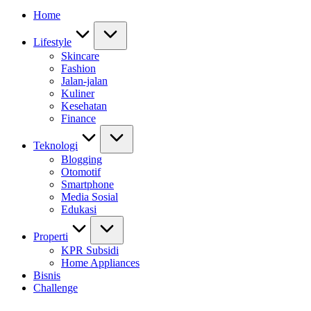
Home
Lifestyle
Skincare
Fashion
Jalan-jalan
Kuliner
Kesehatan
Finance
Teknologi
Blogging
Otomotif
Smartphone
Media Sosial
Edukasi
Properti
KPR Subsidi
Home Appliances
Bisnis
Challenge