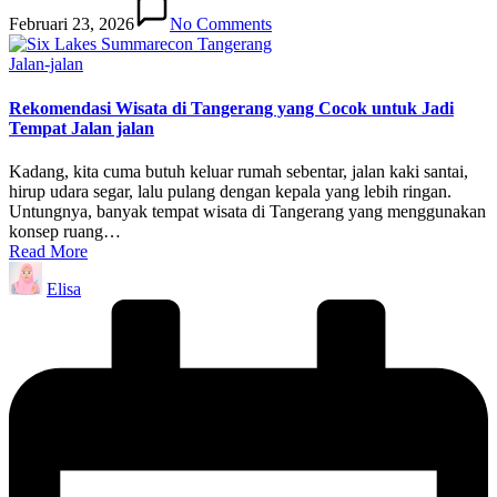
Februari 23, 2026
No Comments
Posted
Jalan-jalan
in
Rekomendasi Wisata di Tangerang yang Cocok untuk Jadi
Tempat Jalan jalan
Kadang, kita cuma butuh keluar rumah sebentar, jalan kaki santai,
hirup udara segar, lalu pulang dengan kepala yang lebih ringan.
Untungnya, banyak tempat wisata di Tangerang yang menggunakan
konsep ruang…
Read More
Posted
Elisa
by