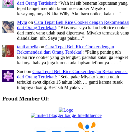
dari Orang Terdekat!
: “
Wah ini sih beneran keputusan yang
tepat banget memilih brand rice cooker Miyako
kesayangannya Nikita Willy. Aku baru notice, kalau…
”
Myra
on
Cara Tepat Beli Rice Cooker dengan Rekomendasi
dari Orang Terdekat!
: “
Biasanya saya kalau beli rice cooker
dari merk yang udah pasti dipercaya. Miyako termasuk yang
diandalkan, nih. Saya juga pakai…
”
tanti amelia
on
Cara Tepat Beli Rice Cooker dengan
Rekomendasi dari Orang Terdekat!
: “
Paling penting tuh
kalau rice cooker yang ga lengket, padahal kalau ga lengket
katanya bahaya juga karena ada lapisan teflonnya……
”
Suci
on
Cara Tepat Beli Rice Cooker dengan Rekomendasi
dari Orang Terdekat!
: “
Setia pake Miyako karena udah
terbukti awet dipake 15 tahun lohh … ganti karena rusak
tutupnya doang. Best sih Miyako…
”
Proud Member Of: