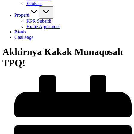
Edukasi
Properti
KPR Subsidi
Home Appliances
Bisnis
Challenge
Akhirnya Kakak Munaqosah
TPQ!