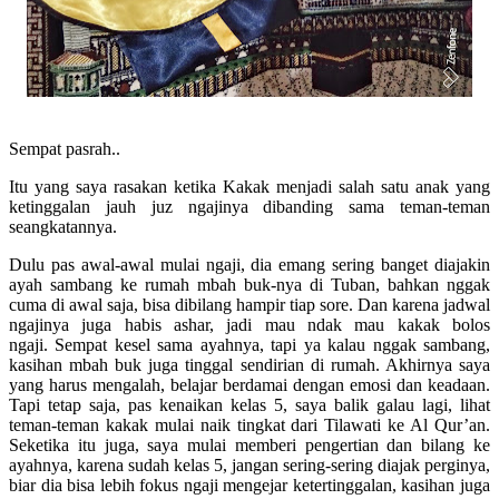
Sempat pasrah..
Itu yang saya rasakan ketika Kakak menjadi salah satu anak yang
ketinggalan jauh juz ngajinya dibanding sama teman-teman
seangkatannya.
Dulu pas awal-awal mulai ngaji, dia emang sering banget diajakin
ayah sambang ke rumah mbah buk-nya di Tuban, bahkan nggak
cuma di awal saja, bisa dibilang hampir tiap sore. Dan karena jadwal
ngajinya juga habis ashar, jadi mau ndak mau kakak bolos
ngaji.
Sempat kesel sama ayahnya, tapi ya kalau nggak sambang,
kasihan mbah buk juga tinggal sendirian di rumah. Akhirnya saya
yang harus mengalah, belajar berdamai dengan emosi dan keadaan.
Tapi tetap saja, p
as kenaikan kelas 5, saya balik galau lagi, lihat
teman-teman kakak mulai naik tingkat dari Tilawati ke Al Qur’an.
Seketika itu juga, saya mulai memberi pengertian dan bilang ke
ayahnya, karena sudah kelas 5, jangan sering-sering diajak perginya,
biar dia bisa lebih fokus ngaji mengejar ketertinggalan, kasihan juga