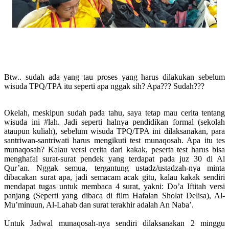
Btw.. sudah ada yang tau proses yang harus dilakukan sebelum
wisuda TPQ/TPA itu seperti apa nggak sih? Apa??? Sudah???
Okelah, meskipun sudah pada tahu, saya tetap mau cerita tentang
wisuda ini #lah. Jadi seperti halnya pendidikan formal (sekolah
ataupun kuliah), sebelum wisuda TPQ/TPA ini dilaksanakan, para
santriwan-santriwati harus mengikuti test munaqosah. Apa itu tes
munaqosah? Kalau versi cerita dari kakak, peserta test harus bisa
menghafal surat-surat pendek yang terdapat pada juz 30 di Al
Qur’an. Nggak semua, tergantung ustadz/ustadzah-nya minta
dibacakan surat apa, jadi semacam acak gitu, kalau kakak sendiri
mendapat tugas untuk membaca 4 surat, yakni: Do’a Iftitah versi
panjang (Seperti yang dibaca di film Hafalan Sholat Delisa), Al-
Mu’minuun, Al-Lahab dan surat terakhir adalah An Naba’.
Untuk Jadwal munaqosah-nya sendiri dilaksanakan 2 minggu