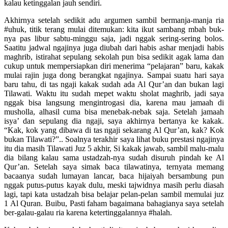
kalau ketinggalan jauh sendiri.
Akhirnya setelah sedikit adu argumen sambil bermanja-manja ria
#uhuk, titik terang mulai ditemukan: kita ikut sambang mbah buk-
nya pas libur sabtu-minggu saja, jadi nggak sering-sering bolos.
Saatitu jadwal ngajinya juga diubah dari habis ashar menjadi habis
maghrib, istirahat sepulang sekolah pun bisa sedikit agak lama dan
cukup untuk mempersiapkan diri menerima “pelajaran” baru, kakak
mulai rajin juga dong berangkat ngajinya. Sampai suatu hari saya
baru tahu, di tas ngaji kakak sudah ada Al Qur’an dan bukan lagi
Tilawati. Waktu itu sudah mepet waktu sholat maghrib, jadi saya
nggak bisa langsung mengintrogasi dia, karena mau jamaah di
musholla, alhasil cuma bisa menebak-nebak saja. Setelah jamaah
isya’ dan sepulang dia ngaji, saya akhirnya bertanya ke kakak.
“Kak, kok yang dibawa di tas ngaji sekarang Al Qur’an, kak? Kok
bukan Tilawati?”.. Soalnya terakhir saya lihat buku prestasi ngajinya
itu dia masih Tilawati Juz 5 akhir, Si kakak jawab, sambil malu-malu
dia bilang kalau sama ustadzah-nya sudah disuruh pindah ke Al
Qur’an. Setelah saya simak baca tilawatinya, ternyata memang
bacaanya sudah lumayan lancar, baca hijaiyah bersambung pun
nggak putus-putus kayak dulu, meski tajwidnya masih perlu diasah
lagi, tapi kata ustadzah bisa belajar pelan-pelan sambil memulai juz
1 Al Quran. Buibu, Pasti faham bagaimana bahagianya saya setelah
ber-galau-galau ria karena ketertinggalannya #halah.