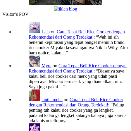
Visitor’s POV
Lala
on
Cara Tepat Beli Rice Cooker dengan
Rekomendasi dari Orang Terdekat!
: “
Wah ini sih
beneran keputusan yang tepat banget memilih brand
rice cooker Miyako kesayangannya Nikita Willy. Aku
baru notice, kalau…
”
Myra
on
Cara Tepat Beli Rice Cooker dengan
Rekomendasi dari Orang Terdekat!
: “
Biasanya saya
kalau beli rice cooker dari merk yang udah pasti
dipercaya. Miyako termasuk yang diandalkan, nih.
Saya juga pakai…
”
tanti amelia
on
Cara Tepat Beli Rice Cooker
dengan Rekomendasi dari Orang Terdekat!
: “
Paling
penting tuh kalau rice cooker yang ga lengket,
padahal kalau ga lengket katanya bahaya juga karena
ada lapisan teflonnya……
”