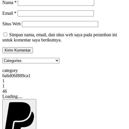
Nama
*
Email
*
Situs Web
Simpan nama, email, dan situs web saya pada peramban ini
untuk komentar saya berikutnya.
category
6a6d06f889ca1
1
1
46
Loading....