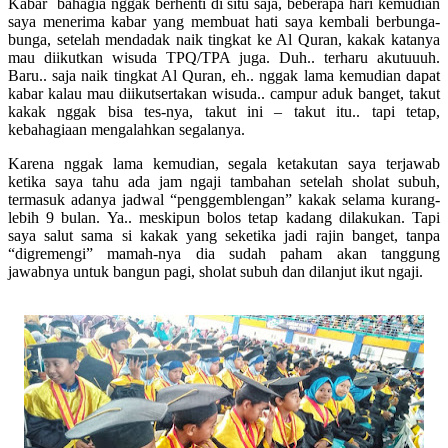
Kabar bahagia nggak berhenti di situ saja, beberapa hari kemudian
saya menerima kabar yang membuat hati saya kembali berbunga-
bunga, setelah mendadak naik tingkat ke Al Quran, kakak katanya
mau diikutkan wisuda TPQ/TPA juga. Duh.. terharu akutuuuh.
Baru.. saja naik tingkat Al Quran, eh.. nggak lama kemudian dapat
kabar kalau mau diikutsertakan wisuda.. campur aduk banget, takut
kakak nggak bisa tes-nya, takut ini – takut itu.. tapi tetap,
kebahagiaan mengalahkan segalanya.
Karena nggak lama kemudian, segala ketakutan saya terjawab
ketika saya tahu ada jam ngaji tambahan setelah sholat subuh,
termasuk adanya jadwal “penggemblengan” kakak selama kurang-
lebih 9 bulan. Ya.. meskipun bolos tetap kadang dilakukan. Tapi
saya salut sama si kakak yang seketika jadi rajin banget, tanpa
“digremengi” mamah-nya dia sudah paham akan tanggung
jawabnya untuk bangun pagi, sholat subuh dan dilanjut ikut ngaji.