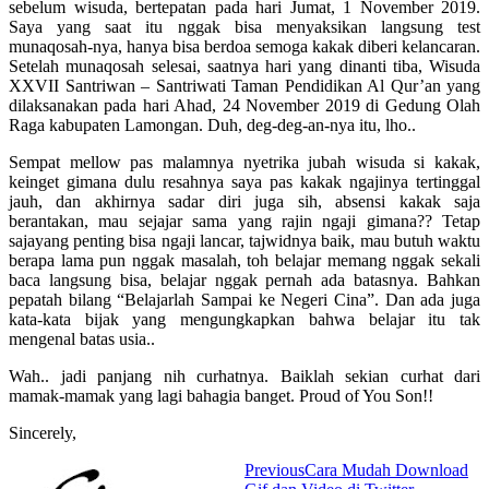
sebelum wisuda, bertepatan pada hari Jumat, 1 November 2019.
Saya yang saat itu nggak bisa menyaksikan langsung test
munaqosah-nya, hanya bisa berdoa semoga kakak diberi kelancaran.
Setelah munaqosah selesai, saatnya hari yang dinanti tiba, Wisuda
XXVII Santriwan – Santriwati Taman Pendidikan Al Qur’an yang
dilaksanakan pada hari Ahad, 24 November 2019 di Gedung Olah
Raga kabupaten Lamongan. Duh, deg-deg-an-nya itu, lho..
Sempat mellow pas malamnya nyetrika jubah wisuda si kakak,
keinget gimana dulu resahnya saya pas kakak ngajinya tertinggal
jauh, dan akhirnya sadar diri juga sih, absensi kakak saja
berantakan, mau sejajar sama yang rajin ngaji gimana?? Tetap
sajayang penting bisa ngaji lancar, tajwidnya baik, mau butuh waktu
berapa lama pun nggak masalah, toh belajar memang nggak sekali
baca langsung bisa, belajar nggak pernah ada batasnya. Bahkan
pepatah bilang “Belajarlah Sampai ke Negeri Cina”. Dan ada juga
kata-kata bijak yang mengungkapkan bahwa belajar itu tak
mengenal batas usia..
Wah.. jadi panjang nih curhatnya. Baiklah sekian curhat dari
mamak-mamak yang lagi bahagia banget. Proud of You Son!!
Sincerely,
Previous
Cara Mudah Download