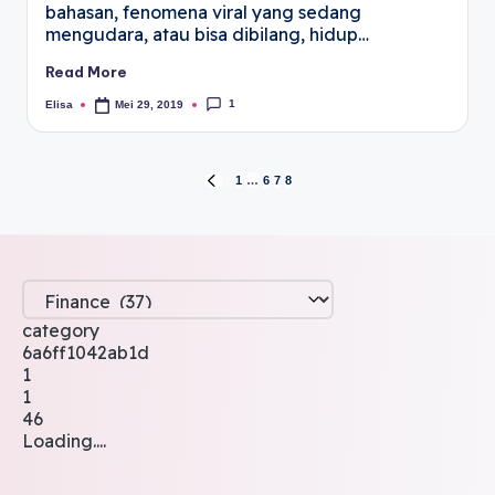
bahasan, fenomena viral yang sedang
mengudara, atau bisa dibilang, hidup…
Read More
1
Elisa
Mei 29, 2019
1
…
6
7
8
category
6a6ff1042ab1d
1
1
46
Loading....