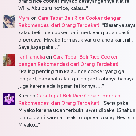
brand rice cooker Miyako kesayangannya Nikita
Willy. Aku baru notice, kalau…
”
Myra
on
Cara Tepat Beli Rice Cooker dengan
Rekomendasi dari Orang Terdekat!
: “
Biasanya saya
kalau beli rice cooker dari merk yang udah pasti
dipercaya. Miyako termasuk yang diandalkan, nih.
Saya juga pakai…
”
tanti amelia
on
Cara Tepat Beli Rice Cooker
dengan Rekomendasi dari Orang Terdekat!
:
“
Paling penting tuh kalau rice cooker yang ga
lengket, padahal kalau ga lengket katanya bahaya
juga karena ada lapisan teflonnya……
”
Suci
on
Cara Tepat Beli Rice Cooker dengan
Rekomendasi dari Orang Terdekat!
: “
Setia pake
Miyako karena udah terbukti awet dipake 15 tahun
lohh … ganti karena rusak tutupnya doang. Best sih
Miyako…
”